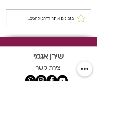
סלט גריסים ואנטיפסטי
מזמינים אותך לדרג ולהגיב...
יצירת קשר
050-2777565
shiranagami@shiranagami.co.il
הרשמו לניוזלטר וקבלו עדכונים
שוטפים על אירועים קרובים, סדנאות,
הרצאות, מתכונים חדשים ופרקים