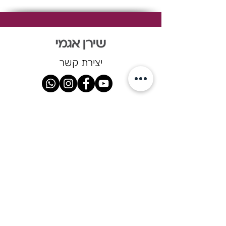
יצירת קשר
050-2777565
shiranagami@shiranagami.co.il
הרשמו לניוזלטר וקבלו עדכונים
שוטפים על אירועים קרובים, סדנאות,
הרצאות, מתכונים חדשים ופרקים
להאזנה בפודקאסט שלי .
שם