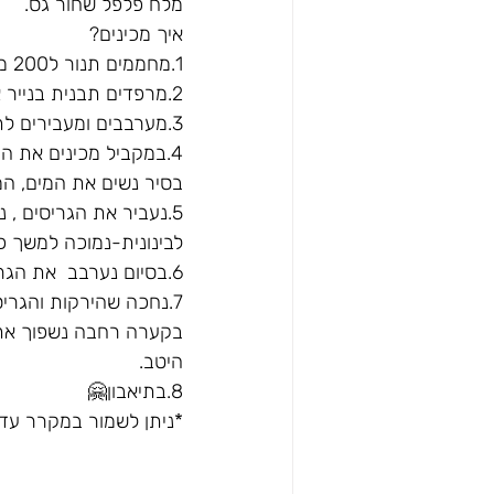
מלח פלפל שחור גס.
איך מכינים?
1.מחממים תנור ל200 מעלות
2.מרפדים תבנית בנייר אפייה ומסדרים את הירקות עם זילוף שמן זית ותיבול קל של מלח ופלפל.
3.מערבבים ומעבירים לתנור ל25 דקות או עד השחמה.
4.במקביל מכינים את הגריסים:
בסיר נשים את המים, המ
5.נעביר את הגריסים , נכסה ונעביר ללהבה
לבינונית-נמוכה למשך כ-45 דקו
6.בסיום נערבב  את הגריסים בעזרת מזלג ונצנן היטב.
7.נחכה שהירקות והגריסים יגיעו לטמפרטורת החדר ונרכיב את המנה:
בקערה רחבה נשפוך את הג
היטב.
8.בתיאבון🤗
*ניתן לשמור במקרר עד 