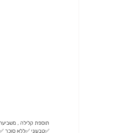
תוספת קלילה , משביעה 
✅טבעוני ✅ללא סוכר ✅ק