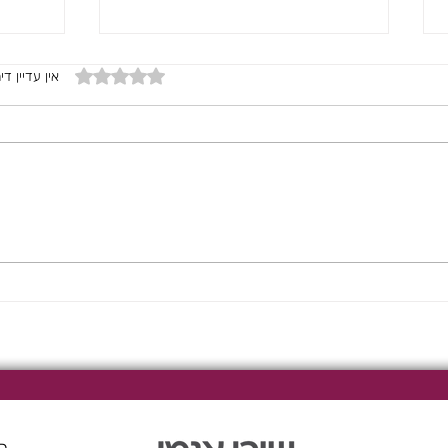
דירוג של 0 מתוך 5 כוכבים
אין עדיין די
קישואים ברוטב עגבניות
סלט ח
ואגוזי