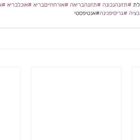
לת 
#תזונהנכונה
#תזונהבריאה
#אורחחייםבריא
#אוכלבריא
#אי
בציה
#גריסיפנינה
#אנטיפסטי