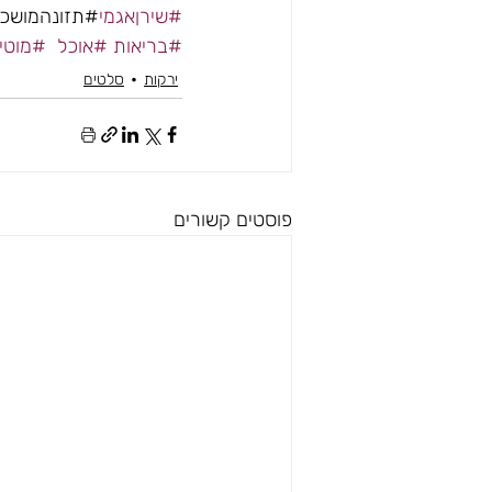
#שירןאגמי
#תזונהמושכ
#בריאות
#אוכל
#מוטי
ירקות
סלטים
פוסטים קשורים