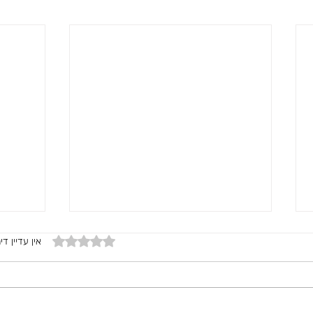
דירוג של 0 מתוך 5 כוכבים
אין עדיין די
פסטה חלבון וירקות