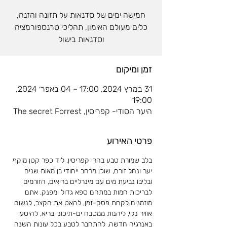
כלים מעולם האימון, תהליכי טרנספורמציה
וסדנאות בישול
זמן ומיקום
31 במרץ 2024, 17:00 – 04 באפר׳ 2024,
19:00
היער הסודי- קפריסין, The secret Forrest
פרטי האירוע
בלב שמורת טבע בהרי קפריסין, ליד כפר קטן מוקף 
יער ונחל זורם, שוכן מרחב ייחודי בן מאות שנים 
ובליבו נביעת מים עם מינרליים בריאים, הזורמים 
לבריכות חמות במתחם ספא גדול ומפנק. אתם 
מוזמנים לקחת פסק-זמן, להאט את הקצב, לנשום 
אוויר נקי, ליהנות ממטבח ים-תיכוני בריא, להיטען 
באנרגיה חדשה, להתחבר לטבע בכל עונות השנה 