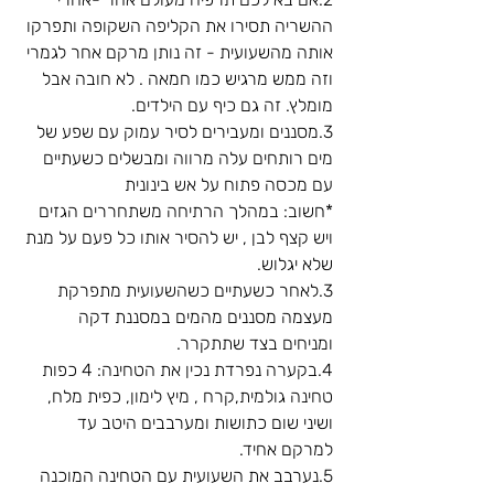
ההשריה תסירו את הקליפה השקופה ותפרקו 
אותה מהשעועית - זה נותן מרקם אחר לגמרי 
וזה ממש מרגיש כמו חמאה . לא חובה אבל 
מומלץ. זה גם כיף עם הילדים.
3.מסננים ומעבירים לסיר עמוק עם שפע של 
מים רותחים עלה מרווה ומבשלים כשעתיים 
עם מכסה פתוח על אש בינונית
*חשוב: במהלך הרתיחה משתחררים הגזים 
ויש קצף לבן , יש להסיר אותו כל פעם על מנת 
שלא יגלוש.
3.לאחר כשעתיים כשהשעועית מתפרקת 
מעצמה מסננים מהמים במסננת דקה  
ומניחים בצד שתתקרר.
4.בקערה נפרדת נכין את הטחינה: 4 כפות 
טחינה גולמית,קרח , מיץ לימון, כפית מלח, 
ושיני שום כתושות ומערבבים היטב עד 
למרקם אחיד.
5.נערבב את השעועית עם הטחינה המוכנה 