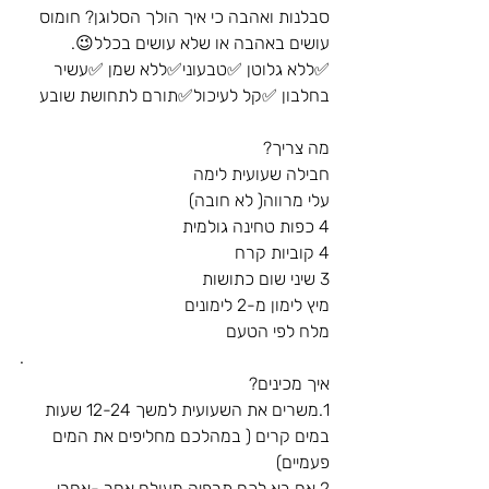
סבלנות ואהבה כי איך הולך הסלוגן? חומוס 
עושים באהבה או שלא עושים בכלל😉.
✅ללא גלוטן ✅טבעוני✅ללא שמן ✅עשיר 
בחלבון ✅קל לעיכול✅תורם לתחושת שובע
מה צריך?
חבילה שעועית לימה
עלי מרווה( לא חובה)
4 כפות טחינה גולמית
4 קוביות קרח
3 שיני שום כתושות
מיץ לימון מ-2 לימונים
מלח לפי הטעם
.
איך מכינים?
1.משרים את השעועית למשך 12-24 שעות 
במים קרים ( במהלכם מחליפים את המים 
פעמיים)
2.אם בא לכם תרפיה מעולם אחר -אחרי 