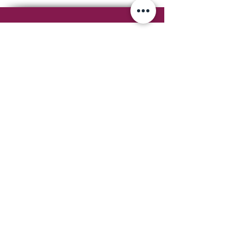
יצירת קשר
050-2777565
shiranagami@shiranagami.co.il
הרשמו לניוזלטר וקבלו עדכונים
שוטפים על אירועים קרובים, סדנאות,
הרצאות, מתכונים חדשים ופרקים
להאזנה בפודקאסט שלי .
שם