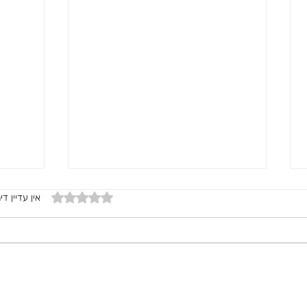
דירוג של 0 מתוך 5 כוכבים
אין עדיין די
קישואים ברוטב עגבניות
תבשיל