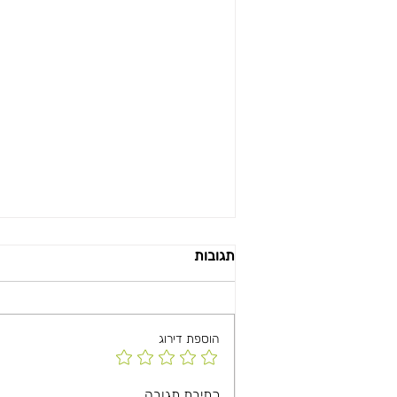
תגובות
הוספת דירוג
מג׳דרה מונבטים מנצחת.
כתיבת תגובה...