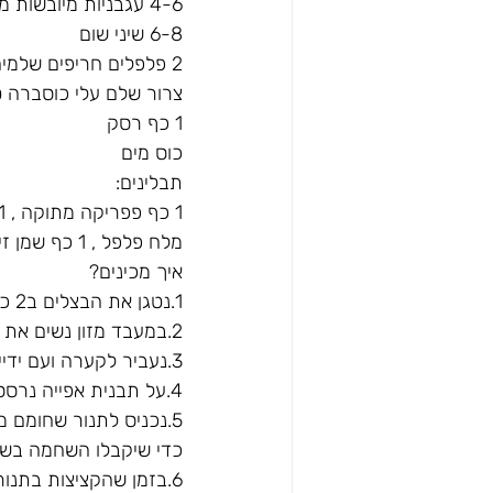
4-6 עגבניות מיובשות מצנצנת( לא חייב אבל אמאלה איך טעים )
6-8 שיני שום
2 פלפלים חריפים שלמים
צרור שלם עלי כוסברה ט
1 כף רסק
כוס מים
תבלינים:
1 כף פפריקה מתוקה , 1 כף פפריקה חריפה
מלח פלפל , 1 כף שמן זית ( לפתוח את כולם בשמן- לערבב יחד בקערה )
איך מכינים?
1.נטגן את הבצלים ב2 כפות שמן זית להשחמה ( שהבצל יהיה שחום היטב)
2.במעבד מזון נשים את כל מרכיבי הקציצה כולל הבצל המטוגן ונעבד עד למרקם פירורי
3.נעביר לקערה ועם ידיים מעט רטובות נכין קציצות עגולות קטנות שוות בגודלן.
4.על תבנית אפייה נרסס שמן זית ונכין כ20 קציצות
כדי שיקבלו השחמה בשנ
6.בזמן שהקציצות בתנור נכין את הרוטב.